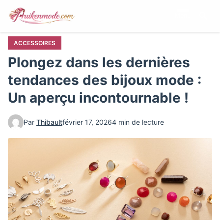
Aller
Menu
au
contenu
principal
ACCESSOIRES
Plongez dans les dernières
tendances des bijoux mode :
Un aperçu incontournable !
Par
Thibault
février 17, 2026
4 min de lecture