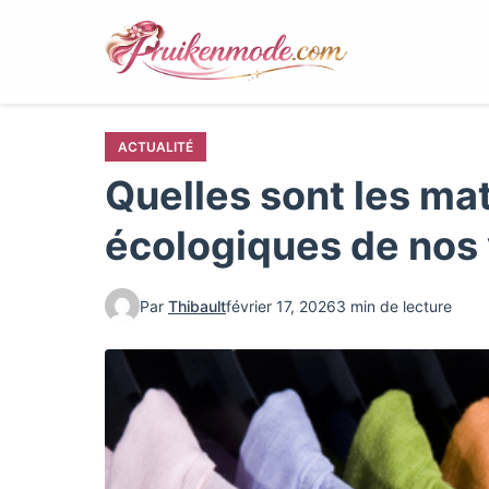
Aller
au
contenu
principal
ACTUALITÉ
Quelles sont les ma
écologiques de nos
Par
Thibault
février 17, 2026
3 min de lecture