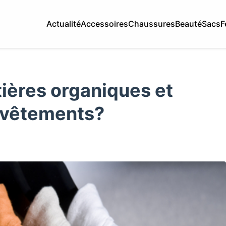
Actualité
Accessoires
Chaussures
Beauté
Sacs
F
tières organiques et
 vêtements?